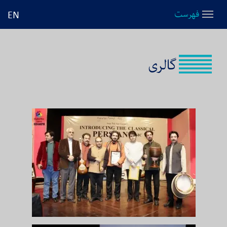
فهرست
EN
گالری