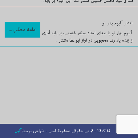
صدای سید محسن حسینی منتشر شد. این آلبوم بر پایه...
انتشار آلبوم بهار نو
ادامه مطلب...
آلبوم بهار نو با صدای استاد مظفر شفیعی، بر پایه آثاری
از زنده یاد رضا محجوبی در آواز ابوعطا منتشر...
© 1397 - تمامی حقوقی محفوظ است - طراحی توسط
آتیل