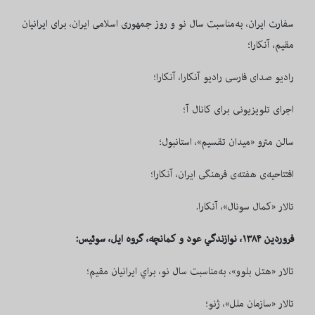
سفارت ایران، به‌مناسبت سال نو و روز جمهوری اسلامی ایران، برای ایرانیان
مقیم، آنکارا؛
رادیو صدای فارسی رادیو آنکارا، آنکارا؛
اجرای تلویزیونی برای کانال آ؛
سالن مترو «میدان تقسیم»، استانبول؛
افتتاحیه‌ی هفته‌ی فرهنگی ایران، آنکارا؛
تالار «کمال سونال»، آنکارا.
فروردین ۱۳۸۴، نوازندگي عود و كمانچه، گروه ايل، سوئيس
:
تالار «هتل بلوو»، به‌مناسبت سال نو، براي ايرانيان مقیم؛
تالار «سازمان ملل»، ژنو؛