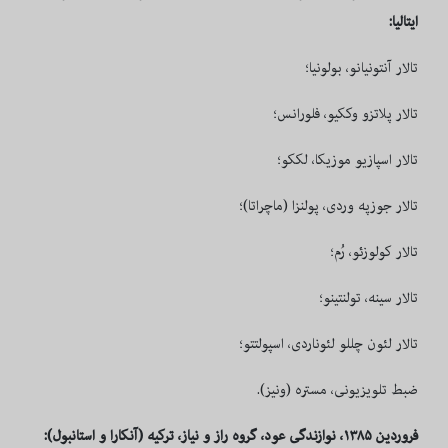
ایتالیا:
تالار آنتونیانو، بولونیا؛
تالار پلاتزو وککیو، فلورانس؛
تالار اسپازیو موزیکا، لککو؛
تالار جوزپه وردی، پولنزا (ماچراتا)؛
تالار کولوزئو، رُم؛
تالار سینه، تولنتینو؛
تالار لئون چللو لئوناردی، اسپولتتو؛
ضبط تلویزیونی، مستره (ونیز).
فروردین ۱۳۸۵، نوازندگی عود، گروه راز و نياز، تركيه (آنكارا و استانبول):